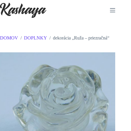
DOMOV
/
DOPLNKY
/
dekorácia „Ruža – priezračná“