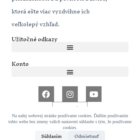
ktorá ešte viac vyzdvihne ich
veľkolepý vzhľad.
Užitočné odkazy
Konto
0,00
€
0
Na našej webovej stránke používame cookies. Ďalším používaním
tohto webu bez zmeny vašich nastavení súhlasíte s tým, že používame
Copyright © 2026 E-Shop - KASHAYA | Powered by E-
cookies.
Súhlasím
Odmietnuť
Shop - KASHAYA