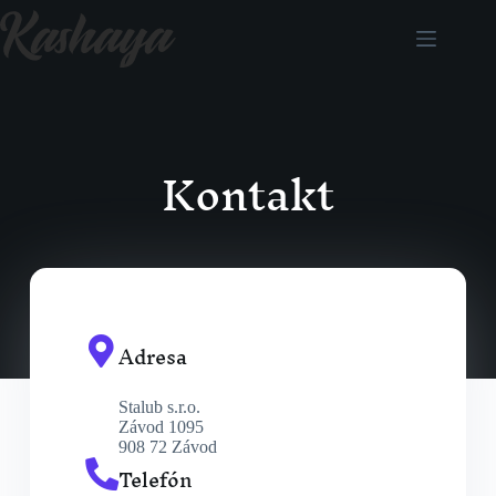
Kontakt
Adresa
Stalub s.r.o.
Závod 1095
908 72 Závod
Telefón