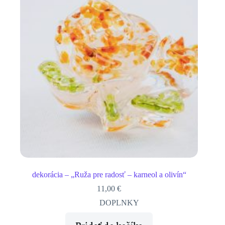
dekorácia – „Ruža pre radosť – karneol a olivín“
11,00
€
DOPLNKY