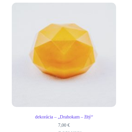
dekorácia – „Drahokam – žltý“
7,00
€